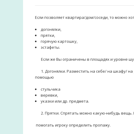
Если позволяет квартира/дом/соседи, то можно хот
догонялки,⠀⠀
прятки,⠀⠀
горячую картошку,⠀⠀
эстафеты.⠀⠀
⠀⠀Если же Вы ограничены в площадях и уровне шу
⠀⠀1. Догонялки. Разместить на себе/ на шкафу/ на
помощью⠀⠀
стульчика⠀⠀⠀⠀
веревки,
указки или др. предмета.⠀⠀
⠀⠀2. Прятки. Спрятать можно какую-нибудь вещь.
помогать игроку определить пропажу.⠀⠀