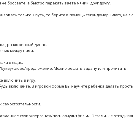
и не бросаете, а быстро перекатываете мячик друг другу.⠀⠀
низовать только 1 путь, то берите в помощь секундомер. Благо, на 
⠀
улья, разложенный диван.⠀⠀
мячик между ними.⠀⠀
ушки в ящик.⠀⠀
у/букву/слово/предложение. Можно решить задачу или прочитать
же включить в игру.⠀⠀
будь включайте. В игровой форме Вы научите ребёнка делать прост
 к самостоятельности.⠀⠀
загаданное слово/персонаж/песню/мультфильм. Остальные отгадыва