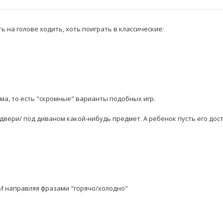
ь на голове ходить, хоть поиграть в классические:⠀⠀
ма, то есть "скромные" варианты подобных игр.⠀
 двери/ под диваном какой-нибудь предмет. А ребенок пусть его дост
 И направляя фразами "горячо/холодно"