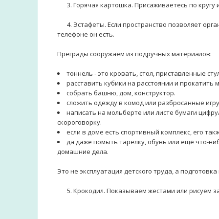
⠀⠀3. Горячая картошка. Присаживаетесь по кругу 
⠀⠀4. Эстафеты. Если пространство позволяет орга
телефоне он есть.⠀⠀
Преграды сооружаем из подручных материалов:⠀
тоннель - это кровать, стол, приставленные ст
расставить кубики на расстоянии и прокатить 
собрать башню, дом, конструктор.⠀⠀
сложить одежду в комод или разбросанные игр
написать на мольберте или листе бумаги цифр
скороговорку.⠀⠀
если в доме есть спортивный комплекс, его так
да даже помыть тарелку, обувь или ещё что-ни
домашние дела.⠀
Это не эксплуатация детского труда, а подготовка
⠀⠀5. Крокодил. Показываем жестами или рисуем 
⠀