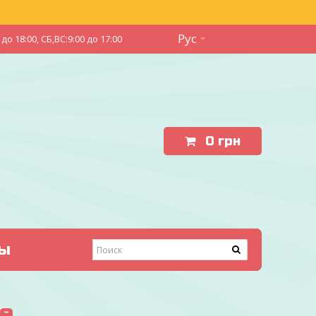
Рус
до 18:00, СБ,ВС:9:00 до 17:00
0
грн
ы
е