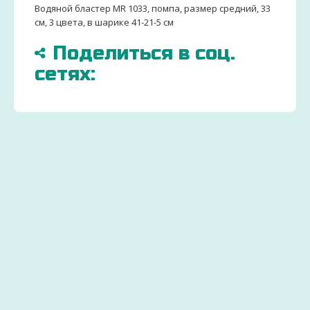
Водяной бластер MR 1033, помпа, размер средний, 33
см, 3 цвета, в шарике 41-21-5 см
Поделиться в соц.
сетях:
БОЛЬШЕ
ДОСТАВИМ
ЗАКАЗ
15000
ПО
ДЕТСК
ТОВАРОВ
ВСЕЙ
ТОВАР
И
УКРАИНЕ
ОТ
ИГРУШЕК
УДОБНЫМ СПОСОБ
ПРОИЗ
Через 2-
Экономьте
ДЛЯ
3 дня
бюджет
ДЕТЕЙ
ваш
и
заказ
покупайте
Вы
будет
выгодно
точно