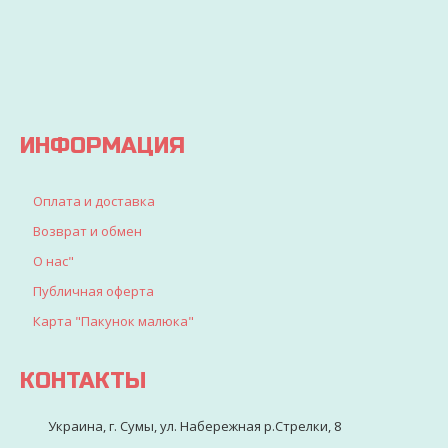
доставлен
найдете
все, что
искали
для
детворы
ИНФОРМАЦИЯ
Оплата и доставка
Возврат и обмен
О нас"
Публичная оферта
Карта "Пакунок малюка"
КОНТАКТЫ
Украина, г. Сумы, ул. Набережная р.Стрелки, 8