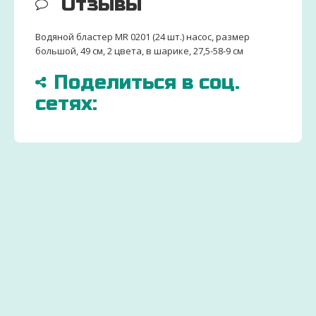
Отзывы
Водяной бластер MR 0201 (24 шт.) насос, размер
большой, 49 см, 2 цвета, в шарике, 27,5-58-9 см
Поделиться в соц.
сетях:
БОЛЬШЕ
ДОСТАВИМ
ЗАКАЗ
15000
ПО
ДЕТСК
ТОВАРОВ
ВСЕЙ
ТОВАР
И
УКРАИНЕ
ОТ
ИГРУШЕК
УДОБНЫМ СПОСОБ
ПРОИЗ
Через 2-
Экономьте
ДЛЯ
3 дня
бюджет
ДЕТЕЙ
ваш
и