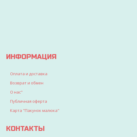
заказ
покупайте
Вы
будет
выгодно
точно
доставлен
найдете
все, что
искали
для
детворы
ИНФОРМАЦИЯ
Оплата и доставка
Возврат и обмен
О нас"
Публичная оферта
Карта "Пакунок малюка"
КОНТАКТЫ