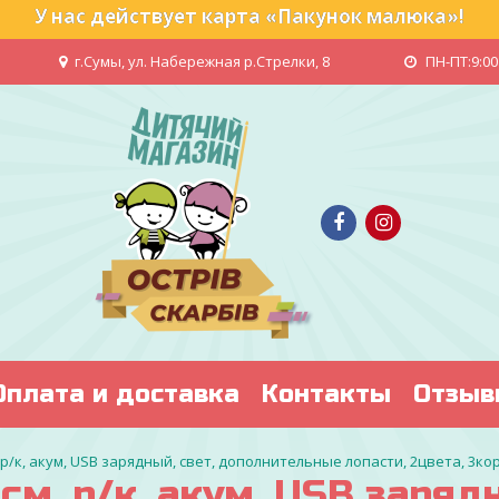
У нас действует карта «Пакунок малюка»!
г.Сумы, ул. Набережная р.Стрелки, 8
ПН-ПТ:9:00 
Оплата и доставка
Контакты
Отзыв
 р/к, акум, USB зарядный, свет, дополнительные лопасти, 2цвета, 3кор
м, р/к, акум, USB зарядн