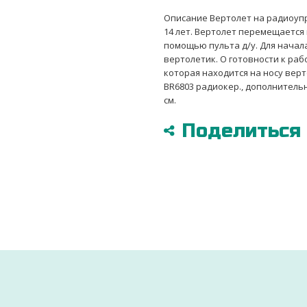
Описание Вертолет на радиоупр
14 лет. Вертолет перемещается 
помощью пульта д/у. Для начал
вертолетик. О готовности к раб
которая находится на носу вер
BR6803 радиокер., дополнительные
см.
Поделиться в
ДОСТАВИМ ПО ВСЕЙ УКРАИНЕ