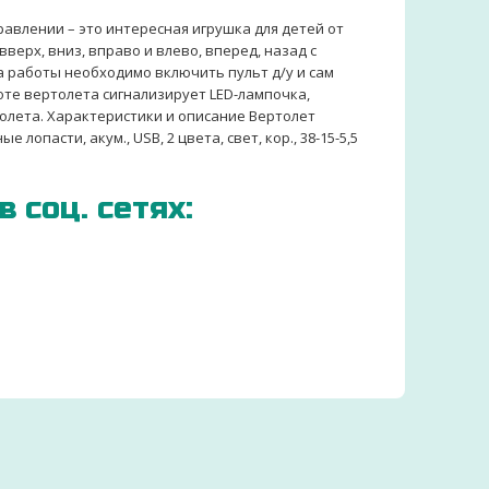
авлении – это интересная игрушка для детей от
вверх, вниз, вправо и влево, вперед, назад с
а работы необходимо включить пульт д/у и сам
оте вертолета сигнализирует LED-лампочка,
толета. Характеристики и описание Вертолет
 лопасти, акум., USB, 2 цвета, свет, кор., 38-15-5,5
 соц. сетях:
ЗАКАЗЫВАЕМ ДЕТСКИЕ