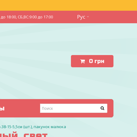
Рус
до 18:00, СБ,ВС:9:00 до 17:00
0
грн
ы
.38-15-5,5см (шт.), пакунок малюка
ый, свет,