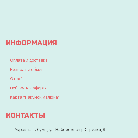
доставлен
найдете
все, что
искали
для
детворы
ИНФОРМАЦИЯ
Оплата и доставка
Возврат и обмен
О нас"
Публичная оферта
Карта "Пакунок малюка"
КОНТАКТЫ
Украина, г. Сумы, ул. Набережная р.Стрелки, 8