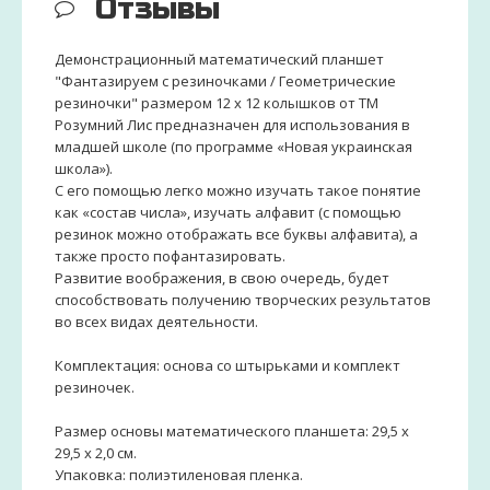
Отзывы
Демонстрационный математический планшет
"Фантазируем с резиночками / Геометрические
резиночки" размером 12 х 12 колышков от ТМ
Розумний Лис предназначен для использования в
младшей школе (по программе «Новая украинская
школа»).
С его помощью легко можно изучать такое понятие
как «состав числа», изучать алфавит (с помощью
резинок можно отображать все буквы алфавита), а
также просто пофантазировать.
Развитие воображения, в свою очередь, будет
способствовать получению творческих результатов
во всех видах деятельности.
Комплектация: основа со штырьками и комплект
резиночек.
Размер основы математического планшета: 29,5 х
29,5 х 2,0 см.
Упаковка: полиэтиленовая пленка.