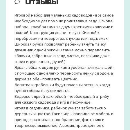
Отзывы
Игровой набор для маленьких садоводов - все самое
необходимое для помощи родителям в саду. Основа
набора - голубая тачка с двумя крепкими колесами и
ножкой. Конструкция делает ее устойчивой к
перебросам на поворотах, спусках или подъемах.
Широкая ручка позволяет ребенку тянуть тачку
двумя или одной рукой. В тачке можно перевозить
яблочки, собранные в саду, листья, песок или даже
своих игрушечных друзей:)
Яркая лейка, с двумя ручками удобная для малышей -
с помощью одной легко переносить лейку с водой, а
держа за обе - поливать цветник.
Лопатка и грабельки будут полезны осенью, когда
нужно собирать сухие листья.
Ведерко с яркой наклейкой - необходимый атрибут
для каждого садовода и игр в песочнице.
Играя в садовника, ребенок учится заботиться о
деревьях и цветах. Такие игры прививают любовь к
природе, развивают воображение, фантазию и
творческое мышление. А время, проведенное с