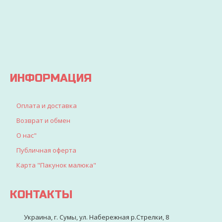
будет
выгодно
точно
доставлен
найдете
все, что
искали
для
детворы
ИНФОРМАЦИЯ
Оплата и доставка
Возврат и обмен
О нас"
Публичная оферта
Карта "Пакунок малюка"
КОНТАКТЫ
Украина, г. Сумы, ул. Набережная р.Стрелки, 8