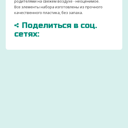
родителями на свежем воздухе - неоценимое.
Все элементы набора изготовлены из прочного
качественного пластика, без запаха.
Поделиться в соц.
сетях:
БОЛЬШЕ
ДОСТАВИМ
ЗАКАЗ
15000
ПО
ДЕТСК
ТОВАРОВ
ВСЕЙ
ТОВАР
И
УКРАИНЕ
ОТ
ИГРУШЕК
УДОБНЫМ СПОСОБ
ПРОИЗ
Через 2-
Экономьте
ДЛЯ
3 дня
бюджет
ДЕТЕЙ
ваш
и
заказ
покупайте
Вы