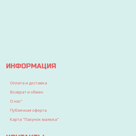
3 дня
бюджет
ДЕТЕЙ
ваш
и
заказ
покупайте
Вы
будет
выгодно
точно
доставлен
найдете
все, что
искали
для
детворы
ИНФОРМАЦИЯ
Оплата и доставка
Возврат и обмен
О нас"
Публичная оферта
Карта "Пакунок малюка"