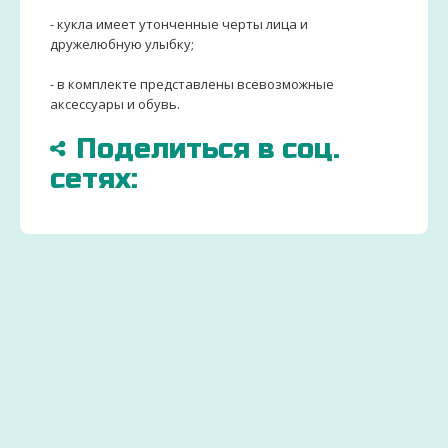
- кукла имеет утонченные черты лица и
дружелюбную улыбку;
- в комплекте представлены всевозможные
аксессуары и обувь.
Поделиться в соц.
сетях:
БОЛЬШЕ
ДОСТАВИМ
ЗАКАЗ
15000
ПО
ДЕТСК
ТОВАРОВ
ВСЕЙ
ТОВАР
И
УКРАИНЕ
ОТ
ИГРУШЕК
УДОБНЫМ СПОСОБ
ПРОИЗ
Через 2-
Экономьте
ДЛЯ