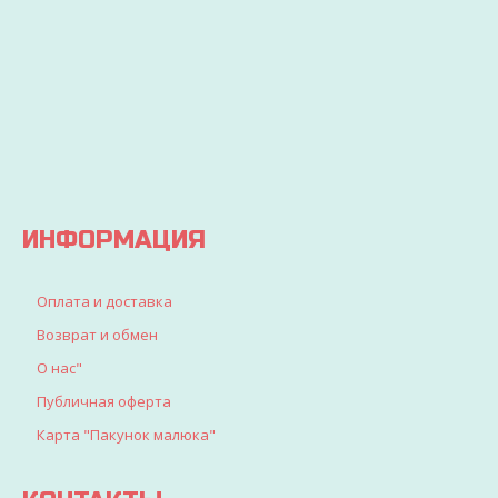
ДЕТЕЙ
ваш
и
заказ
покупайте
Вы
будет
выгодно
точно
доставлен
найдете
все, что
искали
для
детворы
ИНФОРМАЦИЯ
Оплата и доставка
Возврат и обмен
О нас"
Публичная оферта
Карта "Пакунок малюка"