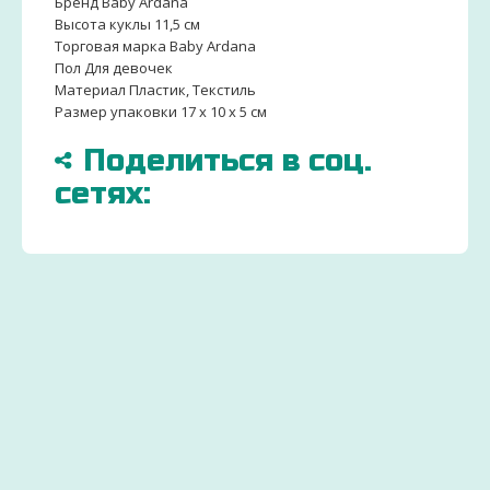
Бренд Baby Ardana
Высота куклы 11,5 см
Торговая марка Baby Ardana
Пол Для девочек
Материал Пластик, Текстиль
Размер упаковки 17 х 10 х 5 см
Поделиться в соц.
сетях:
БОЛЬШЕ
ДОСТАВИМ
ЗАКАЗ
15000
ПО
ДЕТСК
ТОВАРОВ
ВСЕЙ
ТОВАР
И
УКРАИНЕ
ОТ
ИГРУШЕК
УДОБНЫМ СПОСОБ
ПРОИЗ
Через 2-
Экономьте
ДЛЯ
3 дня
бюджет