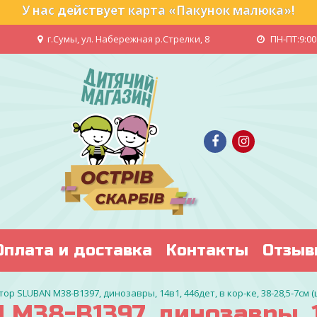
У нас действует карта «Пакунок малюка»!
г.Сумы, ул. Набережная р.Стрелки, 8
ПН-ПТ:9:00 
Оплата и доставка
Контакты
Отзыв
ор SLUBAN M38-B1397, динозавры, 14в1, 446дет, в кор-ке, 38-28,5-7см 
M38-B1397, динозавры, 14