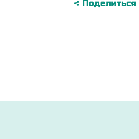
Поделиться в
ДОСТАВИМ ПО ВСЕЙ УКРАИНЕ
УДОБНЫМ СПОСОБОМ
ры
Через 2-3 дня ваш заказ будет доставлен