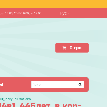
Рус
до 18:00, СБ,ВС:9:00 до 17:00
0
грн
ы
(шт), пакунок малюка
в1, 446дет, в кор-