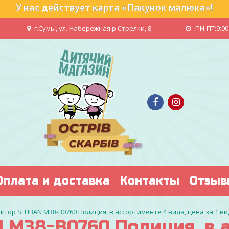
У нас действует карта «Пакунок малюка»!
г.Сумы, ул. Набережная р.Стрелки, 8
ПН-ПТ:9:00 
Оплата и доставка
Контакты
Отзыв
ктор SLUBAN M38-B0760 Полиция, в ассортименте 4 вида, цена за 1 в
 M38-B0760 Полиция, в а