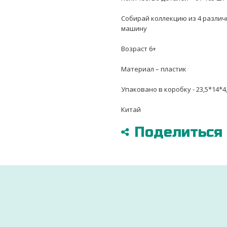
Собирай коллекцию из 4 разли
машину
Возраст 6+
Материал – пластик
Упаковано в коробку - 23,5*14*4,
Китай
Поделиться в
ДОСТАВИМ ПО ВСЕЙ УКРАИНЕ
УДОБНЫМ СПОСОБОМ
ры
Через 2-3 дня ваш заказ будет доставлен