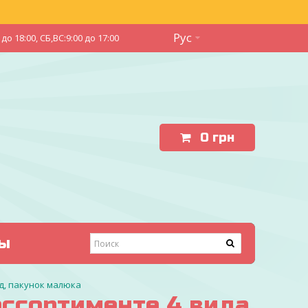
Рус
до 18:00, СБ,ВС:9:00 до 17:00
0
грн
ы
ид, пакунок малюка
ссортименте 4 вида,