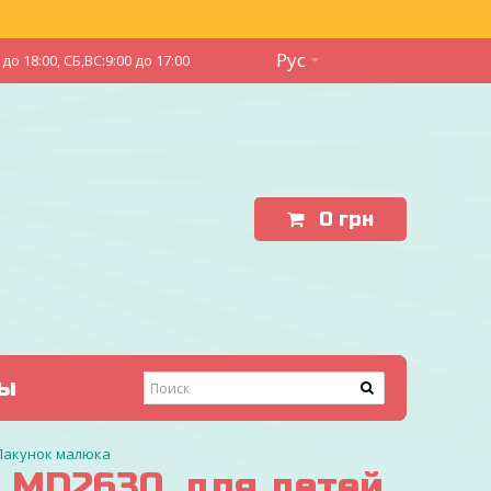
Рус
до 18:00, СБ,ВС:9:00 до 17:00
0
грн
ы
 Пакунок малюка
 MD2630, для детей