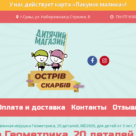
У нас действует карта «Пакунок малюка»!
г.Сумы, ул. Набережная р.Стрелки, 8
ПН-ПТ:9:00 
Оплата и доставка
Контакты
Отзыв
вянная игрушка Геометрика, 20 деталей, MD2630, для детей от 3 лет,
Геометрика, 20 деталей,