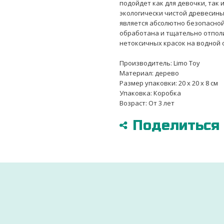
подойдет как для девочки, так 
экологически чистой древесины
является абсолютно безопасной
обработана и тщательно отпол
нетоксичных красок на водной 
Производитель: Limo Toy
Материал: дерево
Размер упаковки: 20 x 20 x 8 см
Упаковка: Коробка
Возраст: От 3 лет
Поделиться в
ДОСТАВИМ ПО ВСЕЙ УКРАИНЕ
УДОБНЫМ СПОСОБОМ
ры
Через 2-3 дня ваш заказ будет доставлен