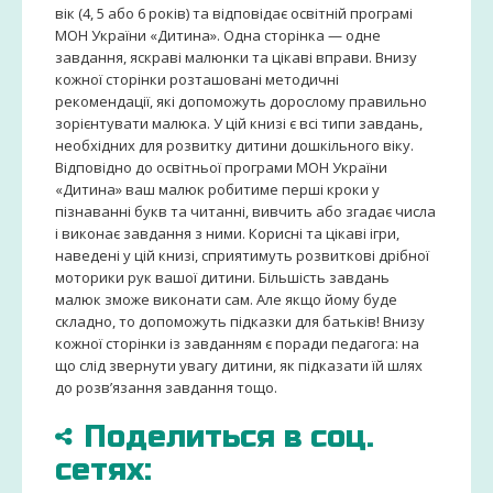
вік (4, 5 або 6 років) та відповідає освітній програмі
МОН України «Дитина». Одна сторінка — одне
завдання, яскраві малюнки та цікаві вправи. Внизу
кожної сторінки розташовані методичні
рекомендації, які допоможуть дорослому правильно
зорієнтувати малюка. У цій книзі є всі типи завдань,
необхідних для розвитку дитини дошкільного віку.
Відповідно до освітньої програми МОН України
«Дитина» ваш малюк робитиме перші кроки у
пізнаванні букв та читанні, вивчить або згадає числа
і виконає завдання з ними. Корисні та цікаві ігри,
наведені у цій книзі, сприятимуть розвиткові дрібної
моторики рук вашої дитини. Більшість завдань
малюк зможе виконати сам. Але якщо йому буде
складно, то допоможуть підказки для батьків! Внизу
кожної сторінки із завданням є поради педагога: на
що слід звернути увагу дитини, як підказати їй шлях
до розв’язання завдання тощо.
Поделиться в соц.
сетях: