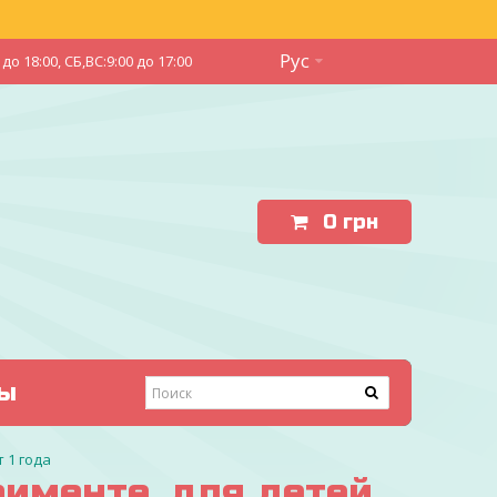
Рус
до 18:00, СБ,ВС:9:00 до 17:00
0
грн
ы
т 1 года
трименте, для детей