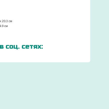
 20.3 см
4.9 см
 соц. сетях:
ЗАКАЗЫВАЕМ ДЕТСКИЕ
ТОВАРЫ ОТ
ПРОИЗВОДИТЕЛЕЙ
Экономьте бюджет и покупайте выгодно