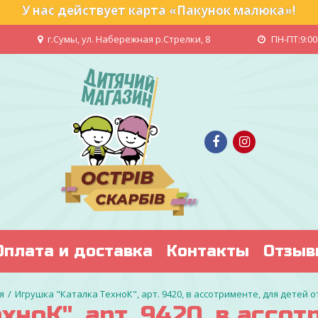
У нас действует карта «Пакунок малюка»!
г.Сумы, ул. Набережная р.Стрелки, 8
ПН-ПТ:9:00 
Оплата и доставка
Контакты
Отзыв
Игрушка "Каталка ТехноК", арт. 9420, в ассотрименте, для детей о
хноК", арт. 9420, в ассо