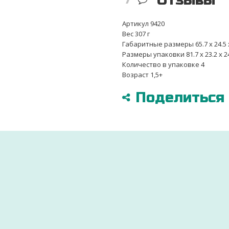
Отзывы
Артикул 9420
Вес 307 г
Габаритные размеры 65.7 х 24.5 х
Размеры упаковки 81.7 х 23.2 х 2
Количество в упаковке 4
Возраст 1,5+
Поделиться в
ДОСТАВИМ ПО ВСЕЙ УКРАИНЕ
УДОБНЫМ СПОСОБОМ
ры
Через 2-3 дня ваш заказ будет доставлен