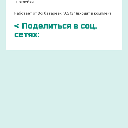
- наклейки.
Работает от 3-х батареек "AG13" (входят в комплект)
Поделиться в соц.
сетях:
БОЛЬШЕ
ДОСТАВИМ
ЗАКАЗ
15000
ПО
ДЕТСК
ТОВАРОВ
ВСЕЙ
ТОВАР
И
УКРАИНЕ
ОТ
ИГРУШЕК
УДОБНЫМ СПОСОБ
ПРОИЗ
Через 2-
Экономьте
ДЛЯ
3 дня
бюджет
ДЕТЕЙ
ваш
и
заказ
покупайте
Вы