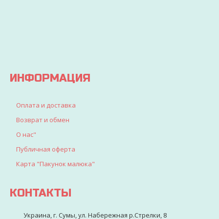
будет
выгодно
точно
доставлен
найдете
все, что
искали
для
детворы
ИНФОРМАЦИЯ
Оплата и доставка
Возврат и обмен
О нас"
Публичная оферта
Карта "Пакунок малюка"
КОНТАКТЫ
Украина, г. Сумы, ул. Набережная р.Стрелки, 8