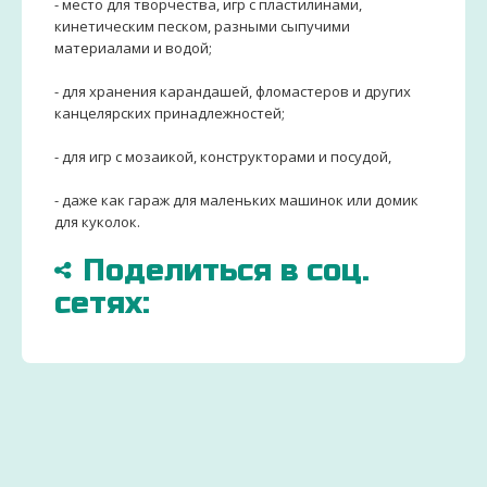
- место для творчества, игр с пластилинами,
кинетическим песком, разными сыпучими
материалами и водой;
- для хранения карандашей, фломастеров и других
канцелярских принадлежностей;
- для игр с мозаикой, конструкторами и посудой,
- даже как гараж для маленьких машинок или домик
для куколок.
Поделиться в соц.
сетях:
БОЛЬШЕ
ДОСТАВИМ
ЗАКАЗ
15000
ПО
ДЕТСК
ТОВАРОВ
ВСЕЙ
ТОВАР