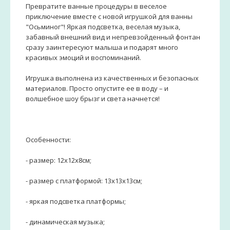
Превратите ванные процедуры в веселое
приключение вместе с новой игрушкой для ванны
"Осьминог"! Яркая подсветка, веселая музыка,
забавный внешний вид и непревзойденный фонтан
сразу заинтересуют малыша и подарят много
красивых эмоций и воспоминаний.
Игрушка выполнена из качественных и безопасных
материалов. Просто опустите ее в воду – и
волшебное шоу брызг и света начнется!
Особенности:
- размер: 12х12х8см;
- размер с платформой: 13х13х13см;
- яркая подсветка платформы;
- динамическая музыка;