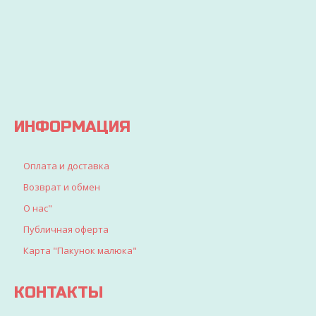
заказ
покупайте
Вы
будет
выгодно
точно
доставлен
найдете
все, что
искали
для
детворы
ИНФОРМАЦИЯ
Оплата и доставка
Возврат и обмен
О нас"
Публичная оферта
Карта "Пакунок малюка"
КОНТАКТЫ