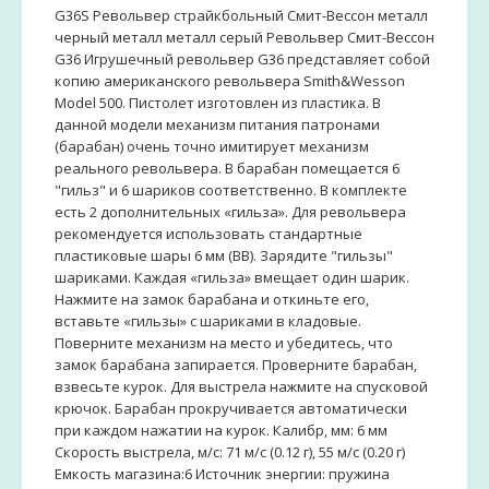
G36S Револьвер страйкбольный Смит-Вессон металл
черный металл металл серый Револьвер Смит-Вессон
G36 Игрушечный револьвер G36 представляет собой
копию американского револьвера Smith&Wesson
Model 500. Пистолет изготовлен из пластика. В
данной модели механизм питания патронами
(барабан) очень точно имитирует механизм
реального револьвера. В барабан помещается 6
"гильз" и 6 шариков соответственно. В комплекте
есть 2 дополнительных «гильза». Для револьвера
рекомендуется использовать стандартные
пластиковые шары 6 мм (ВВ). Зарядите "гильзы"
шариками. Каждая «гильза» вмещает один шарик.
Нажмите на замок барабана и откиньте его,
вставьте «гильзы» с шариками в кладовые.
Поверните механизм на место и убедитесь, что
замок барабана запирается. Проверните барабан,
взвесьте курок. Для выстрела нажмите на спусковой
крючок. Барабан прокручивается автоматически
при каждом нажатии на курок. Калибр, мм: 6 мм
Скорость выстрела, м/с: 71 м/с (0.12 г), 55 м/с (0.20 г)
Емкость магазина:6 Источник энергии: пружина