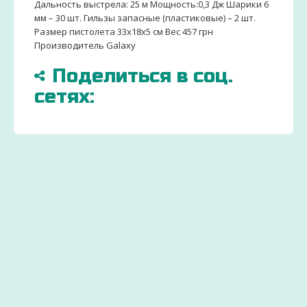
Дальность выстрела: 25 м Мощность:0,3 Дж Шарики 6
мм – 30 шт. Гильзы запасные (пластиковые) – 2 шт.
Размер пистолета 33x18x5 см Вес 457 грн
Производитель Galaxy
Поделиться в соц.
сетях:
БОЛЬШЕ
ДОСТАВИМ
ЗАКАЗ
15000
ПО
ДЕТСК
ТОВАРОВ
ВСЕЙ
ТОВАР
И
УКРАИНЕ
ОТ
ИГРУШЕК
УДОБНЫМ СПОСОБ
ПРОИЗ
Через 2-
Экономьте
ДЛЯ
3 дня
бюджет
ДЕТЕЙ
ваш
и