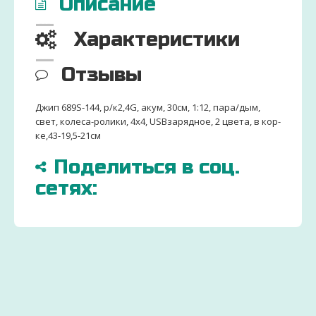
Описание
Характеристики
Отзывы
Джип 689S-144, р/к2,4G, акум, 30см, 1:12, пара/дым,
свет, колеса-ролики, 4х4, USBзарядное, 2 цвета, в кор-
ке,43-19,5-21см
Поделиться в соц.
сетях:
БОЛЬШЕ
ДОСТАВИМ
ЗАКАЗ
15000
ПО
ДЕТСК
ТОВАРОВ
ВСЕЙ
ТОВАР