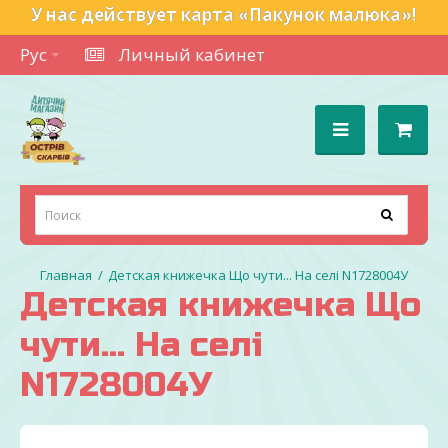
У нас действует карта «Пакунок малюка»!
Рус
Личный кабинет
Детская книжечка Що чути... На селі N1728004У
Детская книжечка Що
чути... На селі
N1728004У