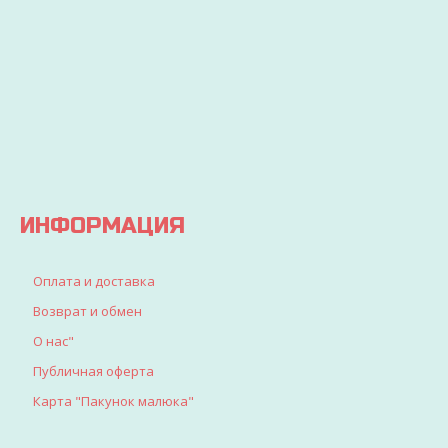
3 дня
бюджет
ДЕТЕЙ
ваш
и
заказ
покупайте
Вы
будет
выгодно
точно
доставлен
найдете
все, что
искали
для
детворы
ИНФОРМАЦИЯ
Оплата и доставка
Возврат и обмен
О нас"
Публичная оферта
Карта "Пакунок малюка"