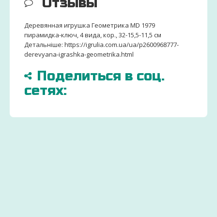
Отзывы
Деревянная игрушка Геометрика MD 1979
пирамидка-ключ, 4 вида, кор., 32-15,5-11,5 см
Детальніше: https://igrulia.com.ua/ua/p2600968777-
derevyana-igrashka-geometrika.html
Поделиться в соц.
сетях:
БОЛЬШЕ
ДОСТАВИМ
ЗАКАЗ
15000
ПО
ДЕТСК
ТОВАРОВ
ВСЕЙ
ТОВАР
И
УКРАИНЕ
ОТ
ИГРУШЕК
УДОБНЫМ СПОСОБ
ПРОИЗ
Через 2-
Экономьте
ДЛЯ