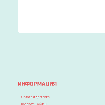
БОЛЬШЕ 15000 ТОВАРОВ И
ИГРУШЕК ДЛЯ ДЕТЕЙ
Вы точно найдете все, что искали для детво
ИНФОРМАЦИЯ
Оплата и доставка
Возврат и обмен