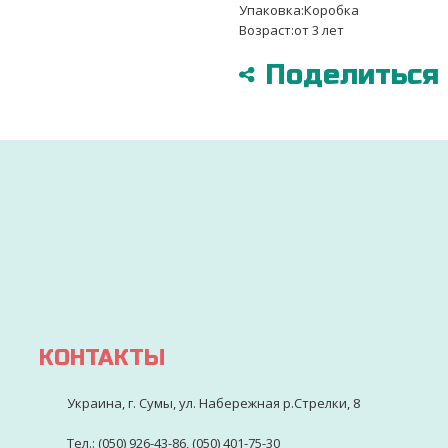
Упаковка:Коробка
Возраст:от 3 лет
Поделиться в
ДОСТАВИМ ПО ВСЕЙ УКРАИНЕ
УДОБНЫМ СПОСОБОМ
ры
Через 2-3 дня ваш заказ будет доставлен
КОНТАКТЫ
Украина, г. Сумы, ул. Набережная р.Стрелки, 8
Тел.: (050) 926-43-86, (050) 401-75-30