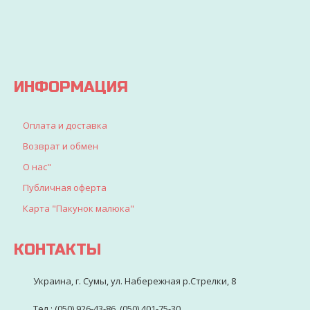
все, что
искали
для
детворы
ИНФОРМАЦИЯ
Оплата и доставка
Возврат и обмен
О нас"
Публичная оферта
Карта "Пакунок малюка"
КОНТАКТЫ
Украина, г. Сумы, ул. Набережная р.Стрелки, 8
Тел.: (050) 926-43-86, (050) 401-75-30