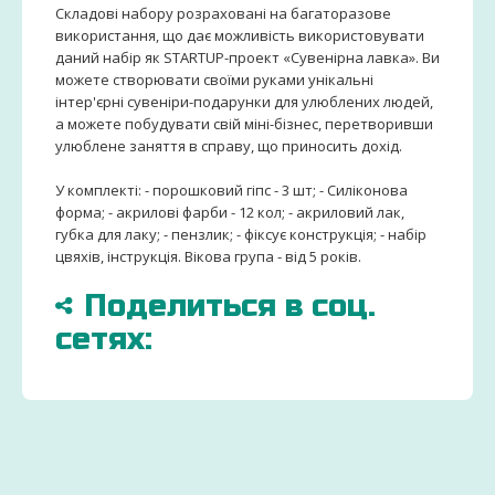
Складові набору розраховані на багаторазове
використання, що дає можливість використовувати
даний набір як STARTUP-проект «Сувенірна лавка». Ви
можете створювати своїми руками унікальні
інтер'єрні сувеніри-подарунки для улюблених людей,
а можете побудувати свій міні-бізнес, перетворивши
улюблене заняття в справу, що приносить дохід.
У комплекті: - порошковий гіпс - 3 шт; - Силіконова
форма; - акрилові фарби - 12 кол; - акриловий лак,
губка для лаку; - пензлик; - фіксує конструкція; - набір
цвяхів, інструкція. Вікова група - від 5 років.
Поделиться в соц.
сетях:
БОЛЬШЕ
ДОСТАВИМ
ЗАКАЗ
15000
ПО
ДЕТСК