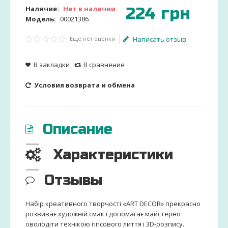
224
грн
Наличие:
Нет в наличии
Модель:
00021386
Ещё нет оценки
Написать отзыв
В закладки
В сравнение
Условия возврата и обмена
Описание
Характеристики
Отзывы
Набір креативного творчості «ART DECOR» прекрасно
розвиває художній смак і допомагає майстерно
оволодіти технікою гіпсового лиття і 3D-розпису.